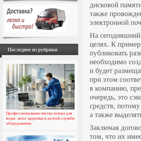
дисковой памяти
также провожде
электронной поч
На сегодняшний
целях. К пример
Последнее из рубрики
публиковать ра
необходимо созд
и будет размеща
при этом соотве
в компанию, пр
очередь, это сэ
средств, потому
Профессиональная чистка кулера для
а также выделят
воды: залог здоровья и долгой службы
оборудования
Заключая догов
том, что их име