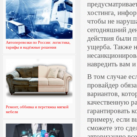
предусматривает
хостинга, инфор
чтобы не наруша
сегодняшний ден
действия были п
Автоперевозки по России: логистика,
ущерба. Также 
тарифы и надёжные решения
несанкционирова
навредить вам и
В том случае ес
провайдер обяза
вариантов, кото
качественную р
Ремонт, оббивка и перетяжка мягкой
гарантировать к
мебели
примеру, если 
сможете это сде
авторизацию все