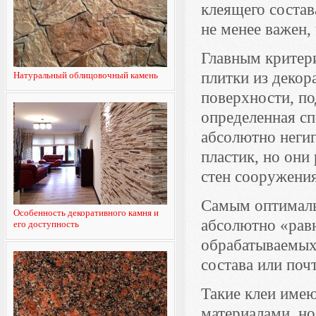
клеящего состав
не менее важен,
Главным критери
плитки из декор
Натуральный облицовочный камень
поверхности, п
определенная сп
абсолютно негиг
пластик, но они
стен сооружения
Самым оптималь
Особенность декоративного камня и
абсолютно «рав
его доступность
обрабатываемых
состава или поч
Такие клеи име
материалами, но