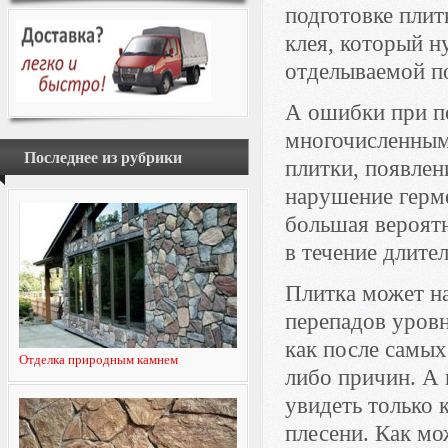
подготовке плит
клея, который н
отделываемой по
А ошибки при п
многочисленным
Последнее из рубрики
плитки, появлен
нарушение герме
большая вероят
в течение длите
Плитка может на
перепадов уровн
как после самых
Отделка природным камнем
либо причин. А
увидеть только 
плесени. Как мо