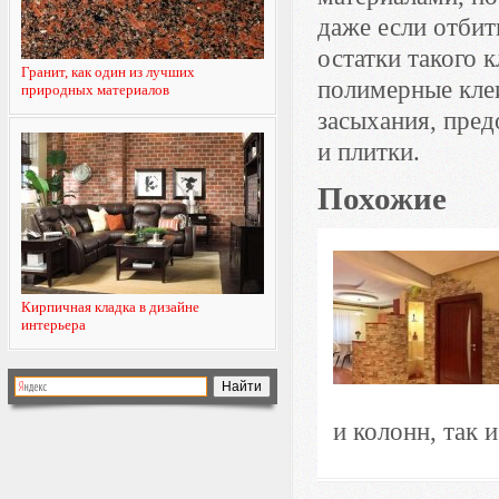
даже если отбит
остатки такого 
Гранит, как один из лучших
полимерные кле
природных материалов
засыхания, пре
и плитки.
Похожие
Кирпичная кладка в дизайне
интерьера
и колонн, так 