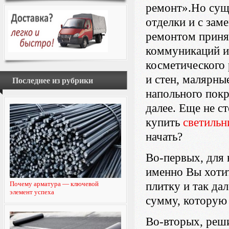
ремонт».Но сущ
отделки и с зам
ремонтом принят
коммуникаций и
косметического 
и стен, малярны
Последнее из рубрики
напольного покр
далее. Еще не с
купить
светильн
начать?
Во-первых, для 
именно Вы хотит
Почему арматура — ключевой
плитку и так да
элемент успеха
сумму, которую 
Во-вторых, реши