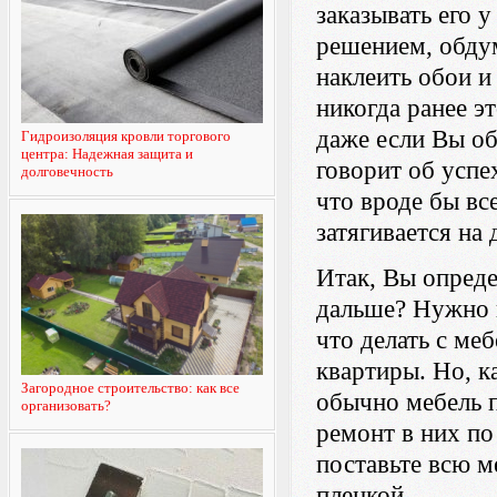
заказывать его 
решением, обдум
наклеить обои и
никогда ранее э
даже если Вы об
Гидроизоляция кровли торгового
центра: Надежная защита и
говорит об успе
долговечность
что вроде бы вс
затягивается на 
Итак, Вы опреде
дальше? Нужно 
что делать с ме
квартиры. Но, ка
Загородное строительство: как все
обычно мебель п
организовать?
ремонт в них по 
поставьте всю м
пленкой.