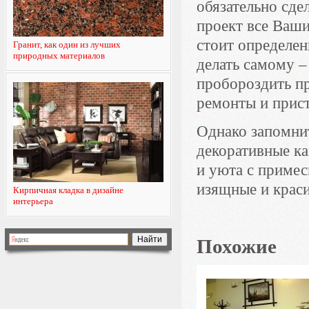
обязательно сде
проект все Ваши
стоит определен
Гранит, как один из лучших
природных материалов
делать самому –
пробороздить п
ремонты и прист
Однако запомнит
декоративные к
и уюта с приме
изящные и крас
Кирпичная кладка в дизайне
интерьера
Похожие