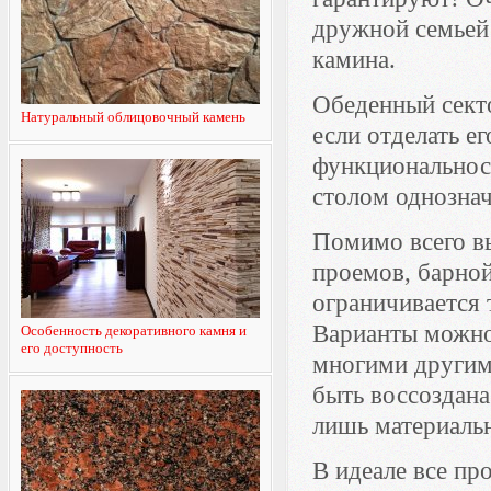
дружной семьей 
камина.
Обеденный секто
Натуральный облицовочный камень
если отделать е
функциональност
столом однознач
Помимо всего в
проемов, барной
ограничивается 
Варианты можно 
Особенность декоративного камня и
его доступность
многими другим
быть воссоздана
лишь материальн
В идеале все пр