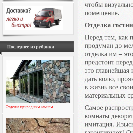
чтобы визуально
помещение.
Отделка гостин
Перед тем, как 
продуман до мел
Последнее из рубрики
отделка им – эт
предстоит перед
это главнейшая 
дать волю, проя
в жизнь все сво
материальных ср
Самое распростр
Отделка природным камнем
комнаты декора
имитация. Изыск
гарантируют! О