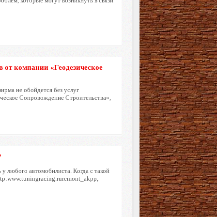
блем, которые могут возникнуть в связи
в от компании «Геодезическое
ирма не обойдется без услуг
ическое Сопровождение Строительства»,
?
у любого автомобилиста. Когда с такой
tp:www.tuningracing.ruremont_akpp,