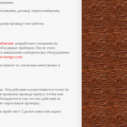
омпании.
ыполнении, договор энергоснабжения,
сроки проведут все работы.
набжения
разработают специалисты.
еобходимых приборов. После этого
и в завершении электрическое оборудование
ter-energo.com/
.
в зависит то, насколько качественно и
а. Эти действия осуществляются точно по
м правилам, провода прячут, чтобы они
беждаются в том, что все действия не
дят тщательную проверку.
 прайс-лист. Сделать заказ или задать