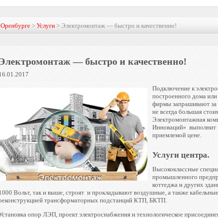
в Оренбурге
>
Услуги
> Электромонтаж — быстро и качественно!
Электромонтаж — быстро и качественно!
16.01.2017
Подключение к электрос
построенного дома или
фирмы запрашивают за э
не всегда большая стои
Электромонтажная ком
Инноваций» выполнит 
приемлемой цене.
Услуги центра.
Высококлассные специ
промышленного предпри
коттеджа и других зда
1000 Вольт, так и выше, строят и прокладывают воздушные, а также кабельные
реконструкцией трансформаторных подстанций КТП, БКТП.
Установка опор ЛЭП, проект электроснабжения и технологическое присоединен