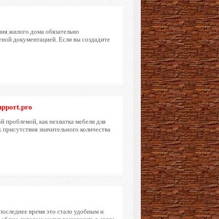
ния жилого дома обязательно
ктной документацией. Если вы создадите
upport.pro
й проблемой, как нехватка мебели для
присутствия значительного количества
последнее время это стало удобным и