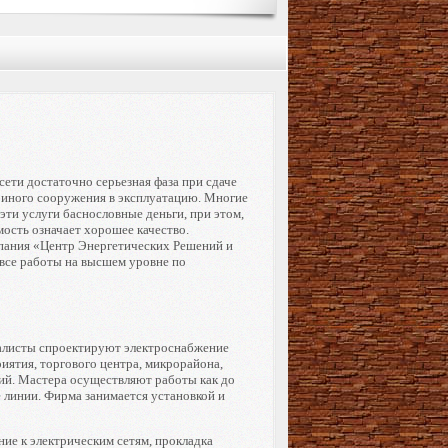
ети достаточно серьезная фаза при сдаче
 иного сооружения в эксплуатацию. Многие
ти услуги баснословные деньги, при этом,
мость означает хорошее качество.
пания «Центр Энергетических Решений и
все работы на высшем уровне по
алисты спроектируют электроснабжение
ятия, торгового центра, микрорайона,
ний. Мастера осуществляют работы как до
 линии. Фирма занимается установкой и
ие к электрическим сетям, прокладка