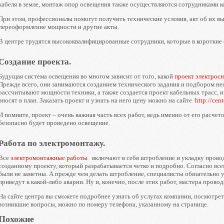
кабеля в земле, монтаж опор освещения также осуществляются сотрудниками к
При этом, профессионалы помогут получить технические условия, акт об их в
переоформление мощности и другие акты.
В центре трудятся высококвалифицированные сотрудники, которые в короткие 
Создание проекта.
Будущая система освещения во многом зависит от того, какой
проект электрос
Прежде всего, они занимаются созданием технического задания и подбором н
рассчитывают мощности техники, а также создается проект кабельных трасс, 
вносят в план. Заказать проект и узнать на него цену можно на сайте
http://cen
И помните, проект – очень важная часть всех работ, ведь именно от его расчето
безопасно будет проведено освещение.
Работа по электромонтажу.
Все
электромонтажные работы
включают в себя штробление и укладку провод
созданному проекту, который разрабатывается четко и подробно. Согласно все
были не заметны. А прежде чем делать штробление, специалисты обязательно у
приведут к какой-либо аварии. Ну и, конечно, после этих работ, мастера прово
На сайте центра вы сможете подробнее узнать об услугах компании, посмотреть
возникшие вопросы, можно по номеру телефона, указанному на странице.
Похожие