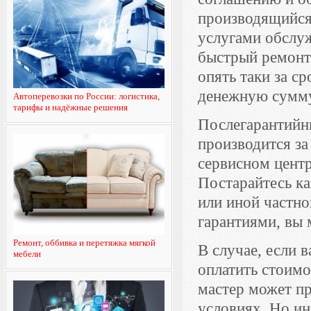
производящийся 
услугами обслуж
быстрый ремонт
опять таки за 
денежную сумм
Автоперевозки по России: логистика,
тарифы и надёжные решения
Послегарантийн
производится за
сервисном цент
Постарайтесь к
или иной частн
гарантиями, вы 
Ремонт, оббивка и перетяжка мягкой
В случае, если 
мебели
оплатить стоимо
мастер может п
условиях. Но ин