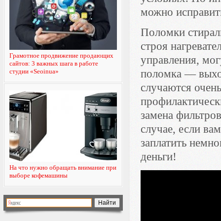
можно исправить
Поломки стирал
строя нагревате
Грамотное продвижение продающих
управления, мог
сайтов: 3 важных шага в работе
студии «Seoinua»
поломка — выход
случаются очень
профилактичес
замена фильтро
случае, если ва
заплатить немно
деньги!
На что нужно обращать внимание при
выборе кофемашины