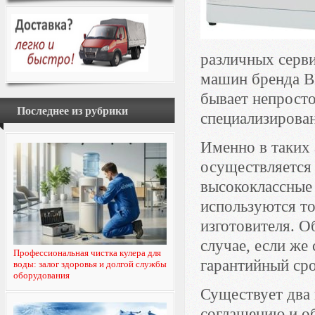
различных серв
машин бренда B
бывает непрост
Последнее из рубрики
специализирова
Именно в таких
осуществляется
высококлассные 
используются то
изготовителя. О
случае, если же
Профессиональная чистка кулера для
гарантийный сро
воды: залог здоровья и долгой службы
оборудования
Существует два 
соглашению и о