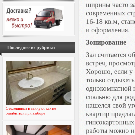
ширины часто за
современных ст
16-18 кв.м, ста
и оформления.
Зонирование
Последнее из рубрики
Зал считается о
встреч, просмот
Хорошо, если у 
только отдыхать
однокомнатной 
спальню для род
нашелся свой у
Столешница в ванную: как не
квартир предла
ошибиться при выборе
гипсокартонных 
работы можно не