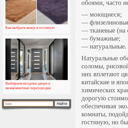
обоями, часто и
— моющиеся;
— флизелиновые
Как выбрать ковер в гостиную
— тканевые (на 
— бумажные;
— натуральные.
Натуральные обо
соломы, рисовой
них вплетают цв
китайские и япо
Выбираем входные двери и
межкомнатные перегородки
химических крас
дорогую стоимос
обеспечивая эк
комнаты, подойд
гостиную, но бы