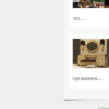
тех...
органичен....
© Stilni