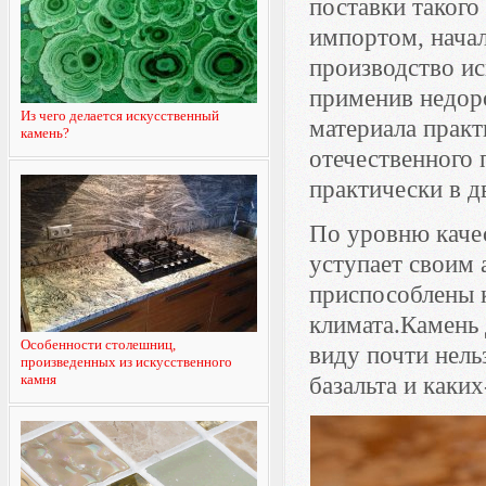
поставки такого
импортом, начал
производство ис
применив недоро
Из чего делается искусственный
материала практ
камень?
отечественного 
практически в дв
По уровню каче
уступает своим 
приспособлены 
климата.Камень
Особенности столешниц,
виду почти нель
произведенных из искусственного
камня
базальта и каки