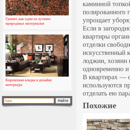
каминной топко
полированного г
Гранит, как один из лучших
упрощает уборк
природных материалов
Если в загородн
квартиры органи
отделки свободн
искусственный к
лоджии, хозяин 
одновременно и 
В квартирах — 
Кирпичная кладка в дизайне
используются п
интерьера
отделать ею пар
Похожие