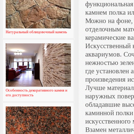
функциональная 
камнем полка ил
Можно на фоне,
отделочным мате
Натуральный облицовочный камень
керамические ва
Искусственный 
аквариумов. Соч
нежностью зелен
где установлен 
произведения ис
Лучше материала
Особенность декоративного камня и
наружных повер
его доступность
обладавшие выс
каминной полки
искусственного 
Взамен металли