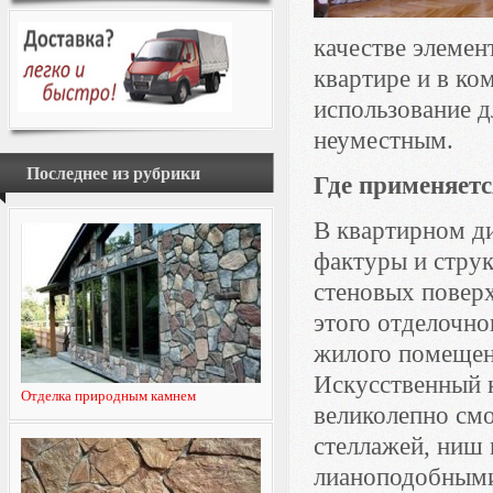
качестве элемен
квартире и в ко
использование д
неуместным.
Последнее из рубрики
Где применяет
В квартирном ди
фактуры и стру
стеновых повер
этого отделочно
жилого помещен
Искусственный к
Отделка природным камнем
великолепно смо
стеллажей, ниш 
лианоподобными