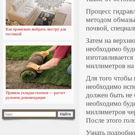
Процесс гидрав
методом обмазы
почвой, специал
Как правильно выбрать люстру для
гостиной
Затем на верхню
необходимо буде
изготавливается
миллиметров на 
Для того чтобы
необходимо испо
Правила укладки газонов — расчет
должен быть не 
рулонов, рекомендации
необходимо буде
миллиметров чер
После этого гол
Узнать подробно