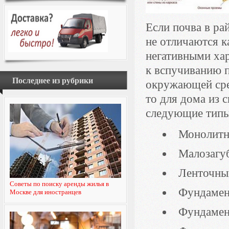
Если почва в ра
не отличаются к
негативными ха
к вспучиванию 
Последнее из рубрики
окружающей сре
то для дома из 
следующие типы
Монолитн
Малозагу
Ленточны
Советы по поиску аренды жилья в
Фундамент
Москве для иностранцев
Фундамент