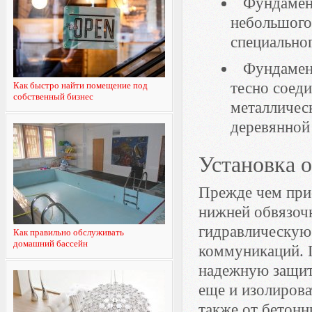
Фундамент
небольшого
специально
Фундамент
тесно соед
Как быстро найти помещение под
собственный бизнес
металличес
деревянной
Установка 
Прежде чем прис
нижней обвязочн
гидравлическую
Как правильно обслуживать
домашний бассейн
коммуникаций. П
надежную защиту
еще и изолирова
также от бетонн