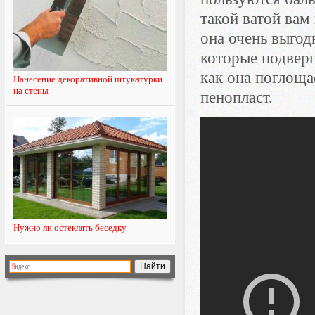
такой ватой вам
она очень выгод
которые подвер
как она поглоща
Нанесение декоративной штукатурки
на стены
пенопласт.
Нужно ли остеклять беседку