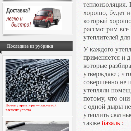
теплоизоляция. 
хорошо, будет н
который хорошо 
рассмотрим все 
утеплителей для
Последнее из рубрики
У каждого утепл
применяется и д
которые разбира
утверждают, что
совершенно не п
утепляли помещ
потому, что они
Почему арматура — ключевой
с одной дыры не
элемент успеха
утеплить скатны
также
базальт
.