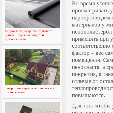
Во время утепле
просматривать у
паропроницаемо
материалов у ми
пенополистерол 
Гидроизоляция кровли торгового
центра: Надежная защита и
применять при у
долговечность
соответственно 
фактор – вес са
помещения. Само
пенопласта, а ср
покрытия, а так
отличае от оста
теплопроводност
Загородное строительство: как все
организовать?
повышаются.
Для того чтобы 
пользуются баль