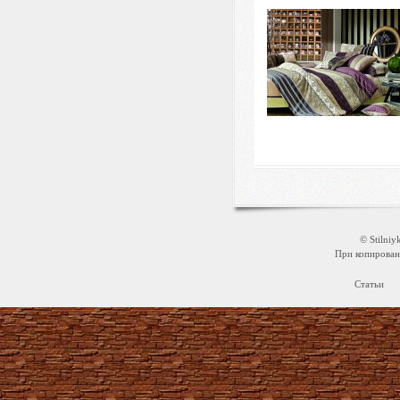
© Stilni
При копировани
Статьи