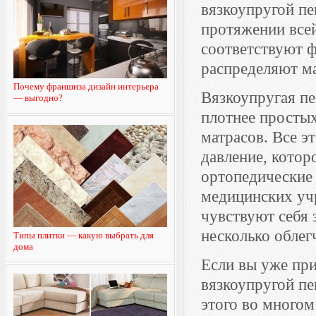
вязкоупругой пе
протяжении всей
соответствуют ф
распределяют ма
Почему франшиза дизайн интерьера
Вязкоупругая пе
— выгодно?
плотнее простых
матрасов. Все э
давление, котор
ортопедические
медицинских уч
чувствуют себя 
несколько облег
Типы плитки — какую выбрать для
дома
Если вы уже пр
вязкоупругой пе
этого во многом