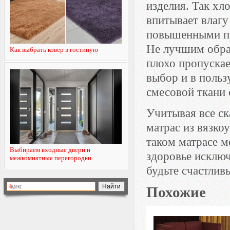
изделия. Так хл
впитывает влагу
повышенными пр
Не лучшим обра
Как выбрать ковер в гостиную
плохо пропускае
выбор и в польз
смесовой ткани 
Учитывая все ск
матрас из вязко
таком матрасе м
Выбираем входные двери и
здоровье исключ
межкомнатные перегородки
будьте счастлив
Похожие