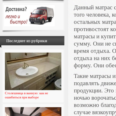
Данный матрас с
того человека, 
остальных матра
противостоят ко
матрасы и купи
Последнее из рубрики
сумму. Они не 
время отдыха. О
отдыха на них б
форму. Они обе
Такие матрасы 
подавлять движ
продукции. Это 
Столешница в ванную: как не
ночью ворочатьс
ошибиться при выборе
возможно благо
случае вязкоупр