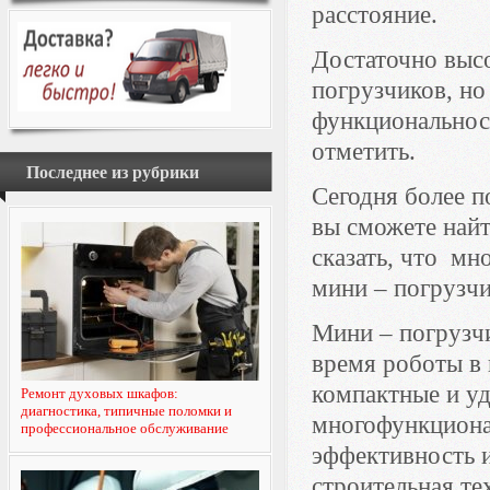
расстояние.
Достаточно выс
погрузчиков, но
функциональнос
отметить.
Последнее из рубрики
Сегодня более п
вы сможете най
сказать, что м
мини – погрузчи
Мини – погрузч
время роботы в 
компактные и уд
Ремонт духовых шкафов:
диагностика, типичные поломки и
многофункциона
профессиональное обслуживание
эффективность и
строительная те