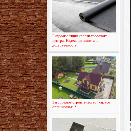
Гидроизоляция кровли торгового
центра: Надежная защита и
долговечность
Загородное строительство: как все
организовать?