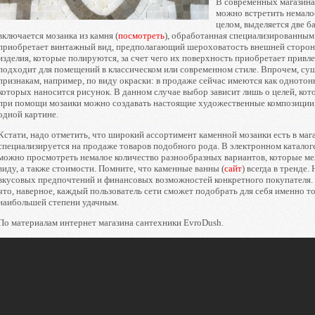
В современных магазина
можно встретить немалое
целом, выделяется две б
включается мозаика из камня (
посмотреть
), обработанная специализированным
приобретает винтажный вид, предполагающий шероховатость внешней сторон
изделия, которые полируются, за счет чего их поверхность приобретает привл
подходит для помещений в классическом или современном стиле. Впрочем, су
признакам, например, по виду окраски: в продаже сейчас имеются как однотонн
которых наносится рисунок. В данном случае выбор зависит лишь о целей, кот
при помощи мозаики можно создавать настоящие художественные композиции, 
одной картине.
Кстати, надо отметить, что широкий ассортимент каменной мозаики есть в ма
специализируется на продаже товаров подобного рода. В электронном катало
можно просмотреть немалое количество разнообразных вариантов, которые м
виду, а также стоимости. Помните, что каменные ванны (
сайт
) всегда в тренде.
вкусовых предпочтений и финансовых возможностей конкретного покупателя. 
что, наверное, каждый пользователь сети сможет подобрать для себя именно то
наибольшей степени удачным.
По материалам интернет магазина сантехники EvroDush.