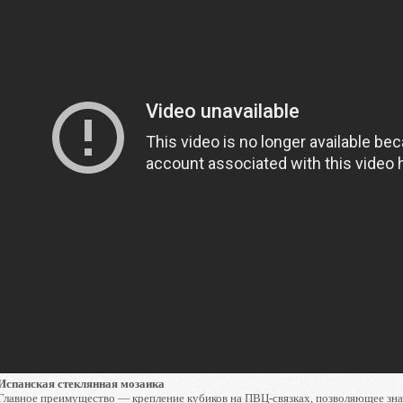
Испанская стеклянная мозаика
Главное преимущество — крепление кубиков на ПВЦ-связках, позволяющее зна