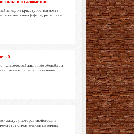
потолков из алюминия
ый взгляд на красоту и стильность
ного пользования (офисы, рестораны,
месей
ер человеческой жизни. Не обошёл он
нь большое количество различных
ает фактуру, которая свойственна
время этот строительный материал