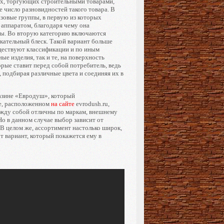
х, торгующих строительными товарами,
 число разновидностей такого товара. В
азовые группы, в первую из которых
 аппаратом, благодаря чему она
ы. Во вторую категорию включаются
екательный блеск. Такой вариант больше
ществуют классификации и по иным
ые изделия, так и те, на поверхность
орые ставит перед собой потребитель, ведь
подбирая различные цвета и соединяя их в
газине «Евродуш», который
ге, расположенном
на сайте
evrodush.ru,
ежду собой отличны по маркам, внешнему
 Но в данном случае выбор зависит от
В целом же, ассортимент настолько широк,
т вариант, который покажется ему в