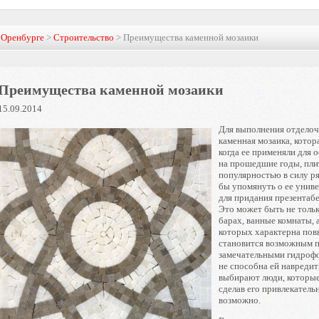
в Оренбурге
>
Строительство
> Преимущества каменной мозаики
Преимущества каменной мозаики
15.09.2014
Для выполнения отделоч
каменная мозаика, котор
когда ее применяли для
на прошедшие годы, плит
популярностью в силу ря
бы упомянуть о ее униве
для придания презентаб
Это может быть не тольк
барах, ванные комнаты, 
которых характерна пов
становится возможным п
замечательными гидрофо
не способна ей навредит
выбирают люди, которые
сделав его привлекатель
возможно.