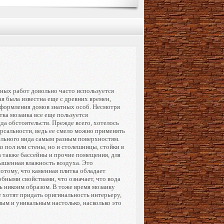
ных работ довольно часто используется
ая была известна еще с древних времен,
 оформления домов знатных особ. Несмотря
ка мозаика все еще пользуется
да обстоятельств. Прежде всего, хотелось
рсальности, ведь ее смело можно применять
ельного вида самым разным поверхностям.
о пол или стены, но и столешницы, стойки в
а также бассейны и прочие помещения, для
ышенная влажность воздуха. Это
отому, что каменная плитка обладает
бными свойствами, что означает, что вода
ь никоим образом. В тоже время мозаику
 хотят придать оригинальность интерьеру,
ным и уникальным настолько, насколько это