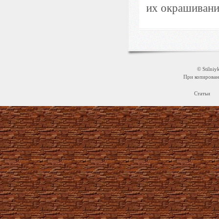
их окрашивания
© Stilni
При копировани
Статьи