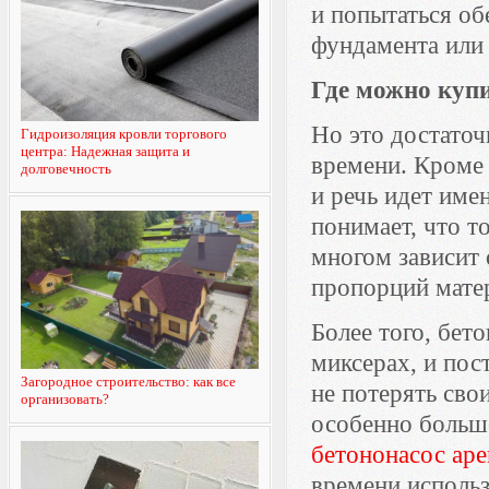
и попытаться об
фундамента или 
Где можно купи
Но это достаточ
Гидроизоляция кровли торгового
центра: Надежная защита и
времени. Кроме 
долговечность
и речь идет име
понимает, что т
многом зависит 
пропорций матер
Более того, бет
миксерах, и пос
Загородное строительство: как все
не потерять сво
организовать?
особенно больш
бетононасос аре
времени исполь