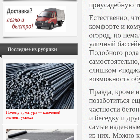
приусадебную т
Естественно, чт
комфорте и кому
огород, но нема
уличный бассейн
Последнее из рубрики
Подобного рода
самостоятельно,
слишком «поджи
возможность обу
Правда, кроме 
позаботиться ещ
частности бетон
Почему арматура — ключевой
и беседку и дру
элемент успеха
самые надежные 
из них. Можно к