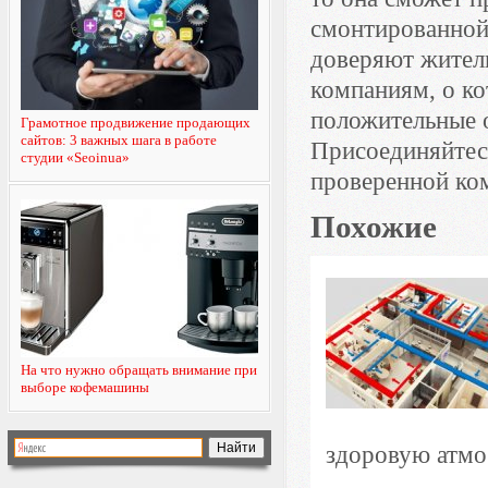
смонтированной
доверяют жители
компаниям, о ко
положительные 
Грамотное продвижение продающих
сайтов: 3 важных шага в работе
Присоединяйтесь
студии «Seoinua»
проверенной ко
Похожие
На что нужно обращать внимание при
выборе кофемашины
здоровую атмос