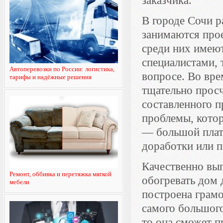
заказчика.
В городе Сочи р
занимаются про
среди них имею
специалистами, 
Автоперевозки по России: логистика,
вопросе. Во вре
тарифы и надёжные решения
тщательно просч
составленного п
проблемы, кото
— большой плат
доработки или п
Качественно вы
Ремонт, оббивка и перетяжка мягкой
обогревать дом 
мебели
построена грам
самого большого
то она сможет 