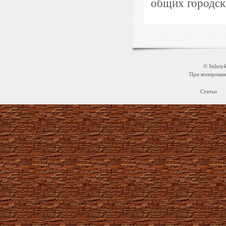
общих городски
© Stilni
При копировани
Статьи