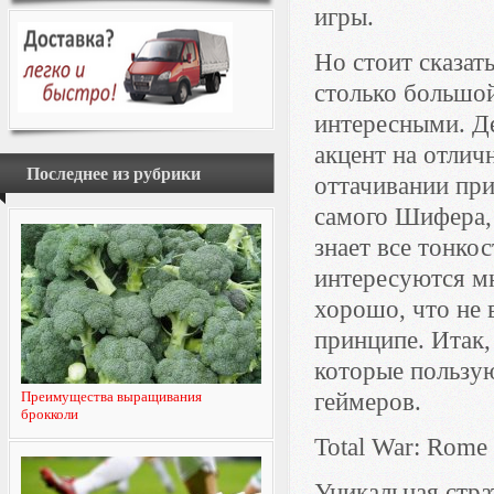
игры.
Но стоит сказат
столько большо
интересными. Де
акцент на отлич
Последнее из рубрики
оттачивании при
самого Шифера, 
знает все тонко
интересуются мн
хорошо, что не 
принципе. Итак,
которые пользу
Преимущества выращивания
геймеров.
брокколи
Total War: Rome 
Уникальная стра