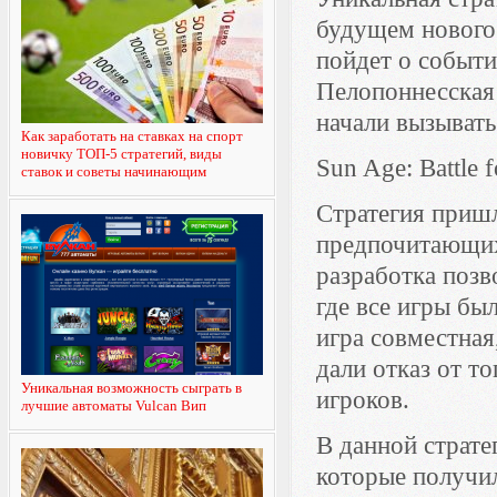
будущем нового 
пойдет о событи
Пелопоннесская 
начали вызывать
Как заработать на ставках на спорт
новичку ТОП-5 стратегий, виды
Sun Age: Battle 
ставок и советы начинающим
Стратегия приш
предпочитающих 
разработка позв
где все игры бы
игра совместная
дали отказ от т
Уникальная возможность сыграть в
игроков.
лучшие автоматы Vulcan Вип
В данной страте
которые получил