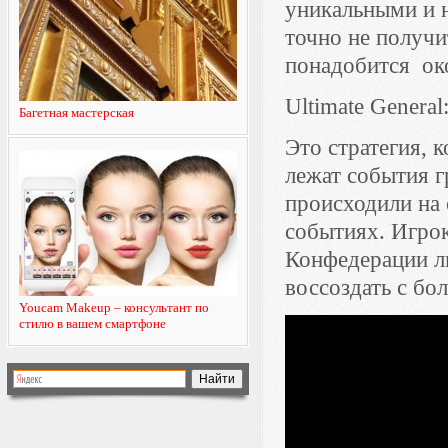
уникальными и н
точно не получи
понадобится око
Ultimate General
Багетная мастерская
Это стратегия, 
лежат события 
происходили на 
событиях. Игрок
Конфедерации л
воссоздать с бо
Youcam Makeup – консультант по
стилю в вашем смартфоне