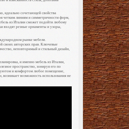
ко, идеально сочетающей свойства
ря четким линиям и симметричности форм,
мебель из Италии сможет подойти любому
ики входят резные орнаменты и узоры,
еждународном рынке мебели.
й своих авторских прав. Ключевые
ачество, неповторимый и стильный дизайн,
ланировка, и именно мебель из Италии,
езное пространство, зонируя его по
ь уютом и комфортом любое помещение,
и, возникает возможность использования не