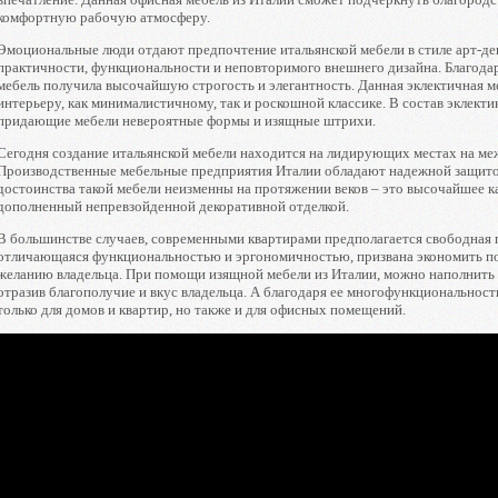
комфортную рабочую атмосферу.
Эмоциональные люди отдают предпочтение итальянской мебели в стиле арт-де
практичности, функциональности и неповторимого внешнего дизайна. Благода
мебель получила высочайшую строгость и элегантность. Данная эклектичная 
интерьеру, как минималистичному, так и роскошной классике. В состав эклект
придающие мебели невероятные формы и изящные штрихи.
Сегодня создание итальянской мебели находится на лидирующих местах на м
Производственные мебельные предприятия Италии обладают надежной защито
достоинства такой мебели неизменны на протяжении веков – это высочайшее к
дополненный непревзойденной декоративной отделкой.
В большинстве случаев, современными квартирами предполагается свободная п
отличающаяся функциональностью и эргономичностью, призвана экономить пол
желанию владельца. При помощи изящной мебели из Италии, можно наполнит
отразив благополучие и вкус владельца. А благодаря ее многофункциональност
только для домов и квартир, но также и для офисных помещений.