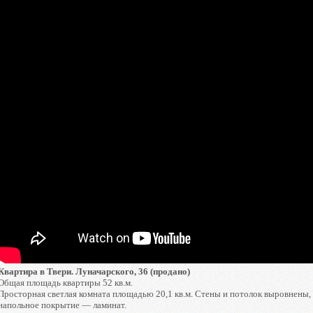
Квартира в Твери. Луначарского, 36 (продано)
Общая площадь квартиры 52 кв.м.
Просторная светлая комната площадью 20,1 кв.м. Стены и потолок выровнены,
напольное покрытие — ламинат.