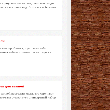
о корпусная или мягкая, рано или поздно
альный внешний вид. А так как мебельные
ели
о всех проблемах, чувствуем себя
вная мебель помогает нам создать в
ели для ванной
ы ванной настолько малы, что удручают
 все-таки существует стандартный набор