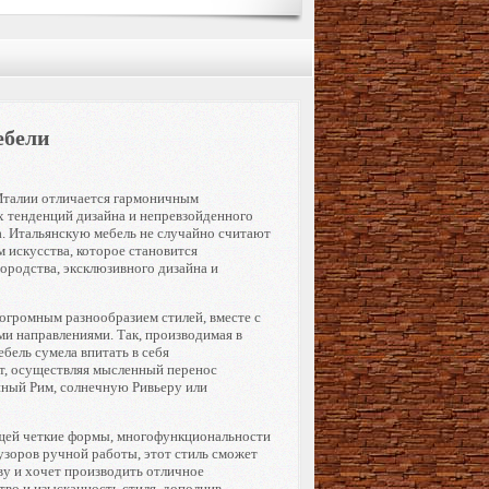
ебели
Италии отличается гармоничным
 тенденций дизайна и непревзойденного
а. Итальянскую мебель не случайно считают
 искусства, которое становится
ородства, эксклюзивного дизайна и
 огромным разнообразием стилей, вместе с
ми направлениями. Так, производимая в
бель сумела впитать в себя
т, осуществляя мысленный перенос
нный Рим, солнечную Ривьеру или
ающей четкие формы, многофункциональности
узоров ручной работы, этот стиль сможет
ву и хочет производить отличное
тво и изысканность стиля, дополнив