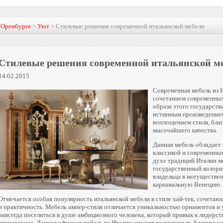
в Оренбурге
>
Уют
> Стилевые решения современной итальянской мебели
Стилевые решения современной итальянской м
14.02.2015
Современная мебель из 
сочетанием современных
образа этого государств
истинным произведением
воплощением стиля, благ
высочайшего качества.
Данная мебель обладает
классикой и современны
духе традиций Италии ме
государственный колори
владельца в могуществе
карнавальную Венецию.
Отмечается особая популярность итальянской мебели в стиле хай-тек, сочет
и практичность. Мебель ампер-стиля отличается уникальностью орнаментов и 
навсегда поселиться в душе амбициозного человека, который привык к лидерст
впечатление. Данная офисная мебель из Италии сможет подчеркнуть благородс