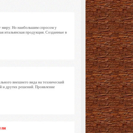
у миру. Но наибольшим спросом у
ная итальянская продукция. Созданные в
ального внешнего вида на технический
й и других решений. Проявление
ели