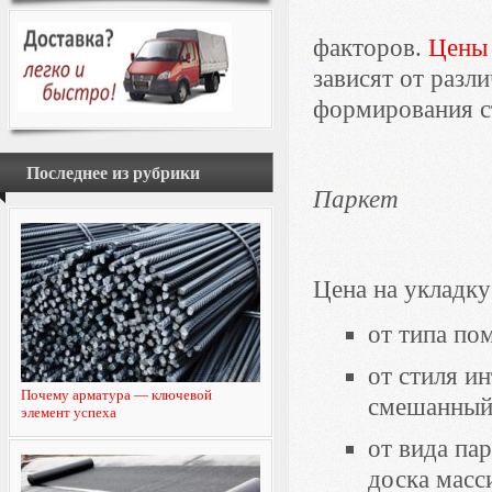
факторов.
Цены 
зависят от разл
формирования с
Последнее из рубрики
Паркет
Цена на укладку
от типа по
от стиля и
Почему арматура — ключевой
смешанный
элемент успеха
от вида па
доска масс