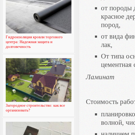
от породы д
красное де
пород,
от вида фи
Гидроизоляция кровли торгового
центра: Надежная защита и
лак,
долговечность
От типа ос
цементная 
Ламинат
Стоимость работ
Загородное строительство: как все
организовать?
планировко
волной, чи
наличием п