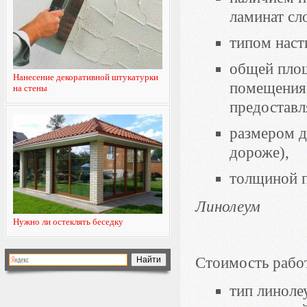
ламинат сл
типом наст
общей площ
Нанесение декоративной штукатурки
помещения,
на стены
предоставл
размером д
дороже),
толщиной п
Линолеум
Нужно ли остеклять беседку
Стоимость работ
тип линоле