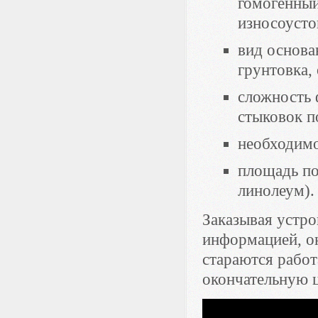
гомогенный
износоусто
вид основа
грунтовка,
сложность 
стыковок по
необходимо
площадь по
линолеум).
Заказывая устро
информацией, он
стараются работ
окончательную ц