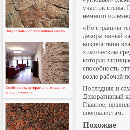
участок стены. 
немного полезно
«Не страшны теб
Натуральный облицовочный камень
декоративный ка
воздействию вла
химическим сред
которая защищае
способность отт
возле рабочей п
Последняя и сам
Особенность декоративного камня и
его доступность
Декоративный ка
Главное, правил
специалистам.
Похожие