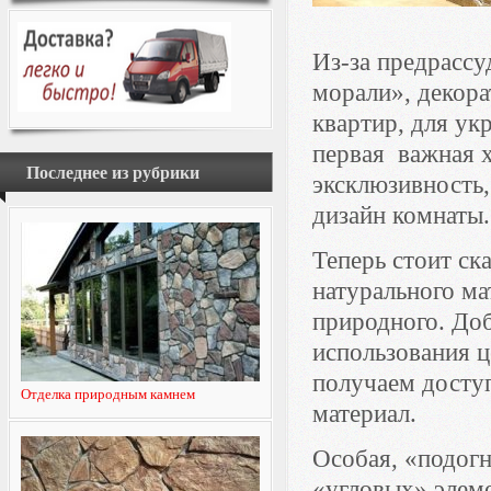
Из-за предрассу
морали», декора
квартир, для ук
первая важная х
Последнее из рубрики
эксклюзивность
дизайн комнаты.
Теперь стоит ск
натурального ма
природного. Доб
использования ц
получаем досту
Отделка природным камнем
материал.
Особая, «подогн
«угловых» элеме