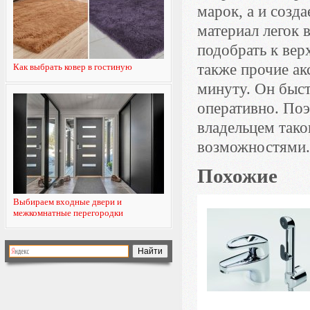
марок, а и созд
материал легок 
подобрать к вер
также прочие а
Как выбрать ковер в гостиную
минуту. Он быст
оперативно. Поэ
владельцем тако
возможностями
Похожие
Выбираем входные двери и
межкомнатные перегородки