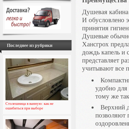
Преимущества 
Душевая кабина
И обусловлено э
принятия гигиен
Душевые обычно
Хансгрох предл
Последнее из рубрики
дождь капель и 
представляет ра
учитывают все п
Компактны
удобно для 
тому же та
Столешница в ванную: как не
Верхний д
ошибиться при выборе
позволяют 
оздоровлен