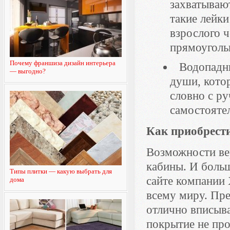
захватываю
такие лейк
взрослого ч
прямоуголь
Почему франшиза дизайн интерьера
Водопадн
— выгодно?
души, кото
словно с ру
самостоятел
Как приобрест
Возможности ве
кабины. И больш
Типы плитки — какую выбрать для
сайте компании 
дома
всему миру. Пре
отлично вписыв
покрытие не про