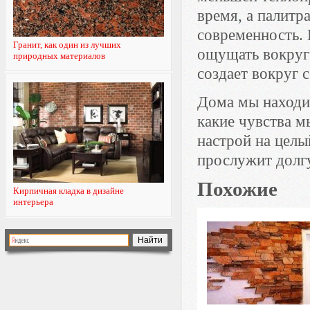
время, а палитр
современность.
Гранит, как один из лучших
ощущать вокруг 
природных материалов
создает вокруг 
Дома мы находим
какие чувства м
настрой на целы
прослужит долг
Похожие
Кирпичная кладка в дизайне
интерьера