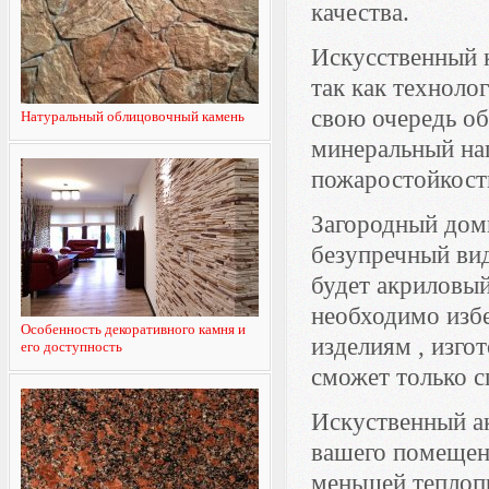
качества.
Искусственный к
так как техноло
свою очередь об
Натуральный облицовочный камень
минеральный нап
пожаростойкост
Загородный дом
безупречный вид
будет акриловый
необходимо избе
Особенность декоративного камня и
изделиям , изго
его доступность
сможет только с
Искуственный а
вашего помещени
меньшей теплоп