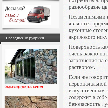
потребителя: пр
разнообразие цв
Незаменимыми к
являются предме
кухонные столеш
акрилового иску
Последнее из рубрики
Поверхность кам
очень важно на 
загрязнения на
раствором.
Если же говорит
первоначальной 
Отделка природным камнем
искусственным к
содержит в себ
безопасность , 