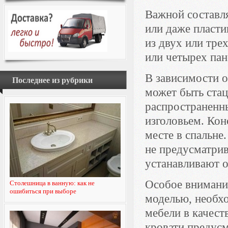
Важной составля
или даже пласти
из двух или тр
или четырех пан
В зависимости о
Последнее из рубрики
может быть ста
распространенн
изголовьем. Кон
месте в спальне
не предусматрив
устанавливают о
Особое внимание
Столешница в ванную: как не
ошибиться при выборе
моделью, необх
мебели в качест
кровати предус