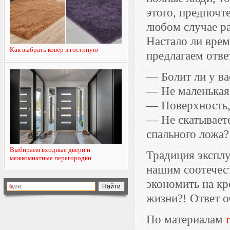
этого, предпочт
любом случае ра
Настало ли врем
Как выбрать ковер в гостиную
предлагаем отве
— Болит ли у ва
— Не маленькая 
— Поверхность, 
— Не скатываете
спального ложа?
Выбираем входные двери и
Традиция эксплу
межкомнатные перегородки
нашим соотечест
экономить на кр
жизни?! Ответ о
По материалам