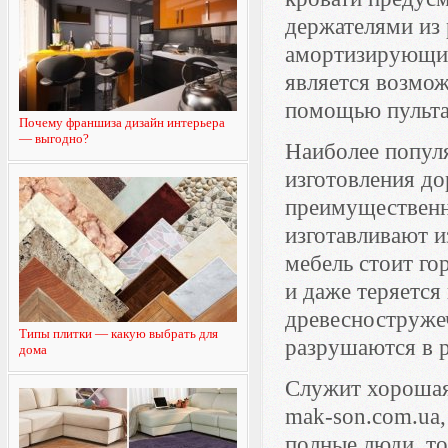
держателями из 
амортизирующим
является возмож
помощью пульта
Почему франшиза дизайн интерьера
— выгодно?
Наиболее попул
изготовления до
преимущественно
изготавливают 
мебель стоит го
и даже теряется
древесноструже
Типы плитки — какую выбрать для
разрушаются в р
дома
Служит хороша
mak-son.com.ua,
полные люди, то