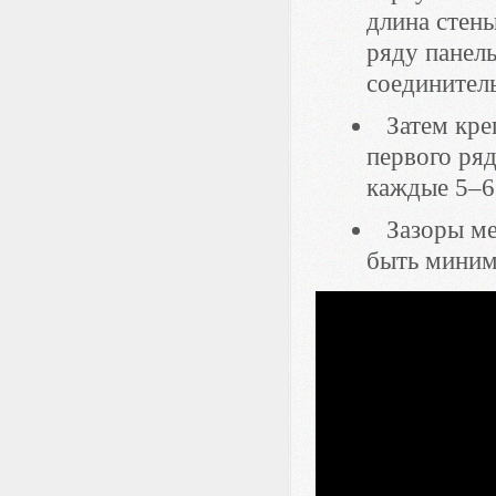
длина стен
ряду панел
соединител
Затем кре
первого ря
каждые 5–6
Зазоры м
быть миним