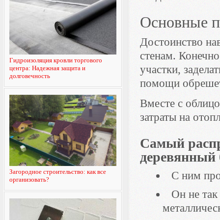
Основные п
Достоинство на
стенам. Конечно
Гидроизоляция кровли торгового
участки, задела
центра: Надежная защита и
долговечность
помощи обреше
Вместе с облицо
затраты на отоп
Самый расп
деревянный 
Загородное строительство: как все
С ним про
организовать?
Он не та
металличес