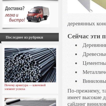
деревянных конс
Сейчас эти 
Последнее из рубрики
Деревянн
Древесны
Цементны
Металлич
Виниловы
Почему арматура — ключевой
элемент успеха
По-прежнему, т
имеет высокие д
сайдинг винилов