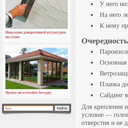
У него ни
На него л
К нему пр
Нанесение декоративной штукатурки
на стены
Очередность
Пароизол
Основная 
Ветрозащ
Планка д
Нужно ли остеклять беседку
Сайдинг 
Для крепления 
условие — голов
отверстия и не 