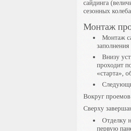
сайдинга (велич
сезонных колеб
Монтаж про
Монтаж с
заполнения
Внизу уст
проходит по
«старта», о
Следующи
Вокруг проемов
Сверху заверша
Отделку н
первую пане