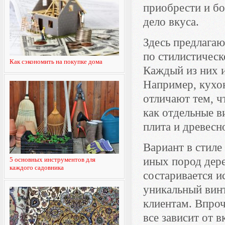
приобрести и бо
дело вкуса.
Здесь предлагаю
по стилистичес
Как сэкономить на покупке дома
Каждый из них и
Например, кухо
отличают тем, ч
как отдельные в
плита и древесн
Вариант в стиле
иных пород дере
5 основных инструментов для
каждого садовника
состаривается и
уникальный вин
клиентам. Впроч
все зависит от 