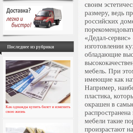
своим эстетичес
размеру, ведь п
российских дом
порекомендоват
«Дедал-сервис»
изготовлении ку
Последнее из рубрики
обладающие выс
высококачестве
мебель. При это
имеющие как нат
Например, наиб
пластика, котор
окрашен в самые
Как однажды купить билет и изменить
распространена 
свою жизнь
мебели такие по
произрастают н