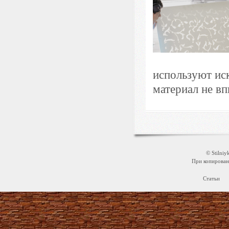
используют ис
материал не впи
© Stilni
При копировани
Статьи