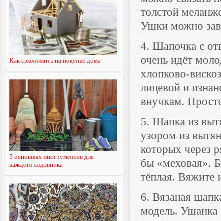
толстой меланже
Ушки можно завя
4. Шапочка с о
очень идёт моло
Как сэкономить на покупке дома
хлопково-вискоз
лицевой и изна
внучкам. Прост
5. Шапка из выт
узором из вытян
которых через р
5 основных инструментов для
бы «меховая». 
каждого садовника
тёплая. Вяжите 
6. Вязаная шап
модель. Ушанка 