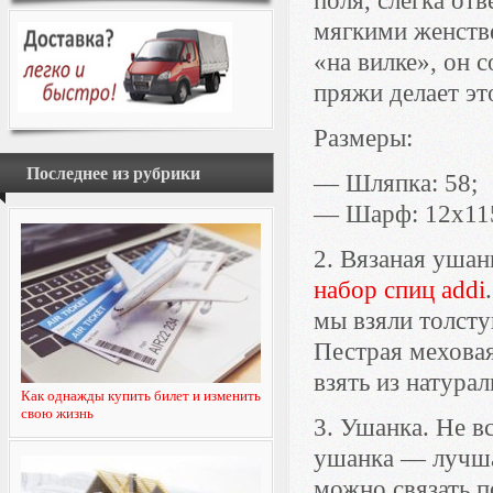
поля, слегка от
мягкими женств
«на вилке», он 
пряжи делает эт
Размеры:
Последнее из рубрики
— Шляпка: 58;
— Шарф: 12х115
2. Вязаная ушан
набор спиц addi
мы взяли толсту
Пестрая меховая
взять из натура
Как однажды купить билет и изменить
свою жизнь
3. Ушанка. Не в
ушанка — лучша
можно связать 