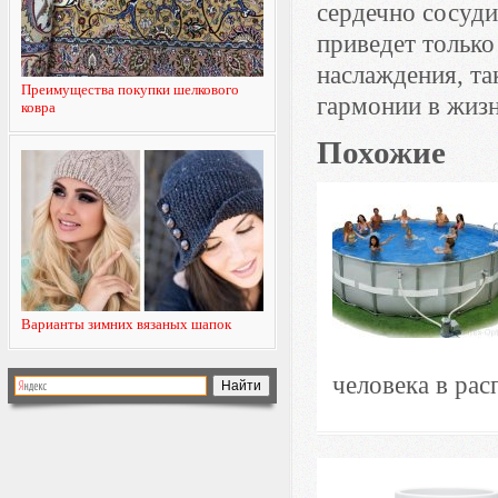
сердечно сосуди
приведет только
наслаждения, та
Преимущества покупки шелкового
гармонии в жизн
ковра
Похожие
Варианты зимних вязаных шапок
человека в рас