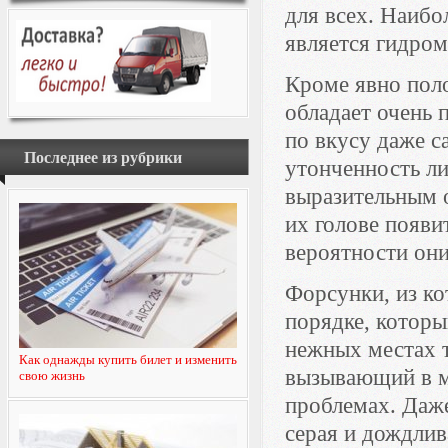
для всех. Наиб
является гидром
Кроме явно поло
обладает очень
по вкусу даже с
Последнее из рубрики
утонченность ли
выразительным 
их голове появи
вероятности они
Форсунки, из к
порядке, которы
нежных местах т
Как однажды купить билет и изменить
вызывающий в м
свою жизнь
проблемах. Даже
серая и дождлив