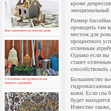
кроме депрессив
эмоциональный п
Размер бассейна
проводить там в
Как сэкономить на покупке дома
местом для рома
процентного ус
отличным атриб
Однако если вы 
станет отличны
способствовать
Большинство ко
5 основных инструментов для
каждого садовника
гидромассажные
кожи. Если спа 
будет находится
Известно также,