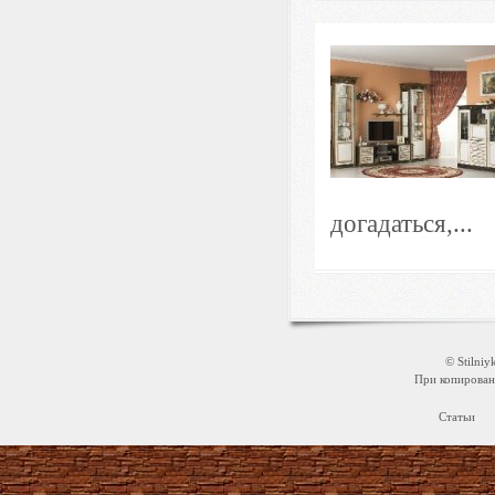
догадаться,...
© Stilni
При копировани
Статьи