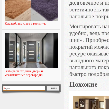
долговечное и н
эстетичность та
напольное покр
Как выбрать ковер в гостиную
Монтировать нап
удобно, ведь п
шип». Приобрес
покрытий можно
ресурс оказыва
выгодного матер
напольного пок
Выбираем входные двери и
быстро подобра
межкомнатные перегородки
Похожие