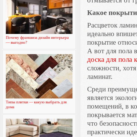
отмывается от г
Какое покрытие
Расцветок ламин
идеально впишет
Почему франшиза дизайн интерьера
покрытие относи
— выгодно?
А вот для пола 
доска для пола 
сложности, хотя
ламинат.
Среди преимущес
является эколог
Типы плитки — какую выбрать для
помещений, в к
дома
покрывается мат
что безопасност
практически иде