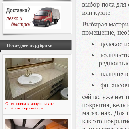
выбор пола для 
или кухне.
Выбирая материа
помещение, нео
целевое и
Последнее из рубрики
количеств
предполагае
наличие 
финансов
сейчас уже нет 
Столешница в ванную: как не
покрытия, ведь 
ошибиться при выборе
магазинах. Для 
как это покрыти