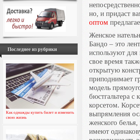
непосредственно
но, и придаст в
оптом
предлагает
Женское нательн
Бандо – это лен
Последнее из рубрики
используют для
свое время такж
открытую констр
приподнимает гр
модель прямоуг
бюстгальтера с 
корсетом. Корсе
Как однажды купить билет и изменить
выпрямления ос
свою жизнь
женского белья,
имеют одинакову