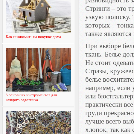
разновидность 
Стринги – это т
узкую полоску. 
которых – тонка
также являются 
Как сэкономить на покупке дома
При выборе бель
ткань. Белье до
Не стоит одеват
Стразы, кружево
белье восхитите
например, если 
или бюстгальте
5 основных инструментов для
каждого садовника
практически все
груди прекрасно
лучше всего выб
хлопок, так как