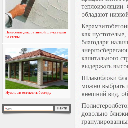
теплоизоляции. 
обладают низкой
Керамзитобетон
Нанесение декоративной штукатурки
как пустотелые,
на стены
благодаря нали
энергосберегаю
капитального ст
выдержать высок
Шлакоблоки благ
можно выбрать 
Нужно ли остеклять беседку
внешний вид, о
Полистеролбетон
довольно близки
гранулированный