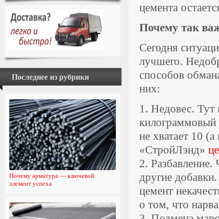
цемента остаетс
Почему так ва
Сегодня ситуаци
лучшего. Недоб
способов обман
Последнее из рубрики
них:
1. Недовес. Тут 
килограммовый м
не хватает 10 (
«СтройЛэнд»
це
2. Разбавление.
другие добавки.
Почему арматура — ключевой
элемент успеха
цемент некачест
о том, что нарв
3. Подмена мар