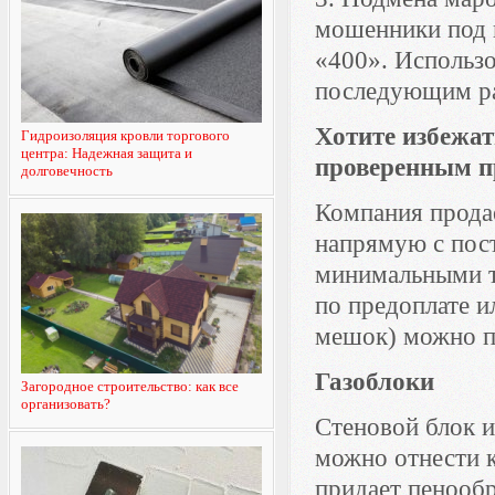
мошенники под 
«400». Использо
последующим ра
Хотите избежат
Гидроизоляция кровли торгового
центра: Надежная защита и
проверенным п
долговечность
Компания продае
напрямую с пос
минимальными т
по предоплате и
мешок) можно п
Газоблоки
Загородное строительство: как все
организовать?
Стеновой блок и
можно отнести 
придает пенообр