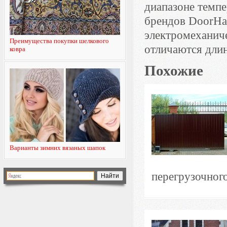
диапазоне темп
брендов DoorHa
электромеханиче
Преимущества покупки шелкового
отличаются длин
ковра
Похожие
Варианты зимних вязаных шапок
перегрузочного