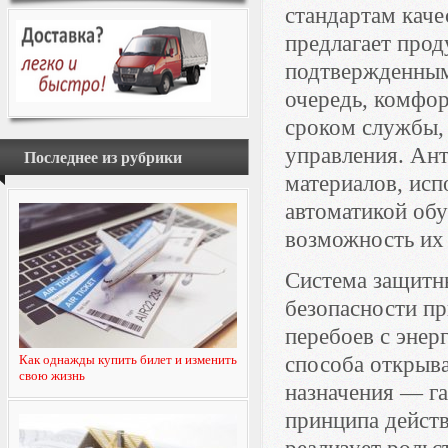
стандартам каче
предлагает про
подтвержденным
очередь, комфо
сроком службы,
управления. Ант
Последнее из рубрики
материалов, исп
автоматикой об
возможность их 
Система защитн
безопасности пр
перебоев с эне
Как однажды купить билет и изменить
способа открыв
свою жизнь
назначения — г
принципа дейст