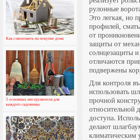
реализует рольс
рулонные ворот
Это легкая, но 
профилей, смат
от проникновен
Как сэкономить на покупке дома
защиты от механ
солнцезащиты и
отличаются прив
подвержены кор
Для контроля в
использовать ш
прочной констру
5 основных инструментов для
каждого садовника
относительной 
доступа. Испол
делают шлагбау
климатическим 