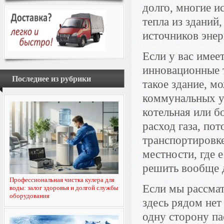
долго, многие и
тепла из зданий
источников энер
Если у вас имее
инновационные т
Последнее из рубрики
такое здание, м
коммунальных у
котельная или б
расход газа, по
транспортировке
местности, где 
решить вообще 
Профессиональная чистка кулера для
Если мы рассма
воды: залог здоровья и долгой службы
оборудования
здесь рядом не
одну сторону па