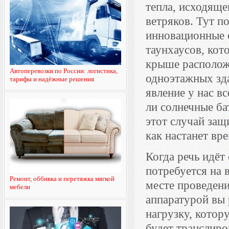
тепла, исходяще
ветряков. Тут п
инновационные с
таунхаусов, кот
крыше расположи
Автоперевозки по России: логистика,
одноэтажных зда
тарифы и надёжные решения
явление у нас в
ли солнечные ба
этот случай защ
как настанет вр
Когда речь идёт
потребуется на 
Ремонт, оббивка и перетяжка мягкой
месте проведени
мебели
аппаратурой вы 
нагрузку, котор
будет транслиро