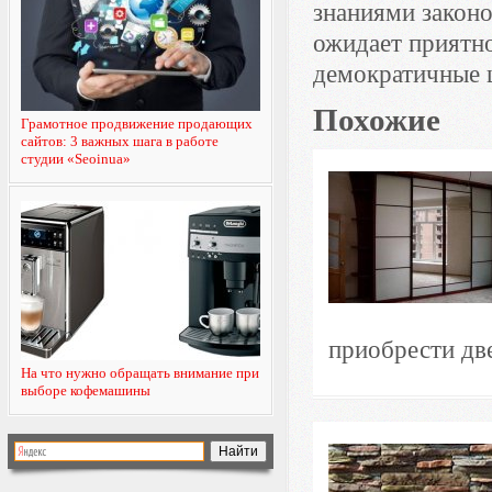
знаниями законо
ожидает приятно
демократичные 
Похожие
Грамотное продвижение продающих
сайтов: 3 важных шага в работе
студии «Seoinua»
приобрести дв
На что нужно обращать внимание при
выборе кофемашины