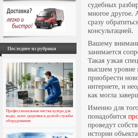
судебных разбир
многое другое. 
сразу обратитьс
консультацией.
Вашему внимани
Последнее из рубрики
занимается соп
Такая узкая спе
высшем уровне 
приобрести нов
интернете, и не
как могла завер
Именно для тог
Профессиональная чистка кулера для
понадобится
пр
воды: залог здоровья и долгой службы
оборудования
проведут собств
истории объекта