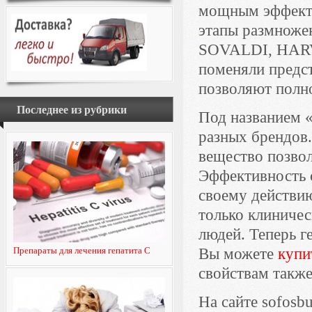
мощным эффекто
этапы размножен
SOVALDI, HARV
поменяли предст
позволяют полно
Последнее из рубрики
Под названием 
разных брендов
вещество позво
Эффективность 
своему действию
только клиниче
людей. Теперь г
Препараты для лечения гепатита C
Вы можете
купи
свойствам такж
На сайте sofosb