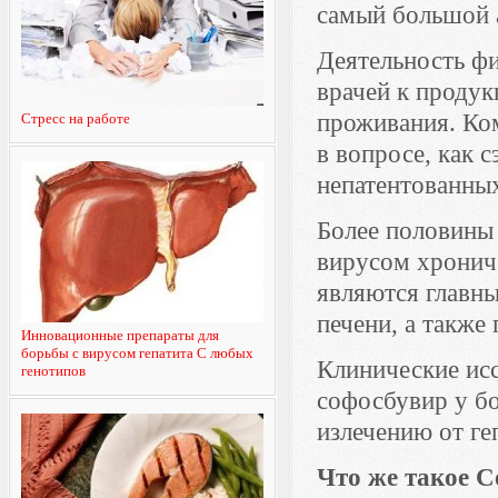
самый большой а
Деятельность фи
врачей к продук
проживания. Ко
Стресс на работе
в вопросе, как 
непатентованных
Более половины
вирусом хрониче
являются главны
печени, а также
Инновационные препараты для
борьбы с вирусом гепатита С любых
Клинические исс
генотипов
софосбувир у бо
излечению от ге
Что же такое 