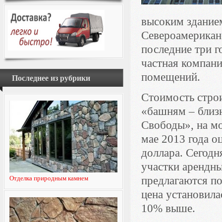
высоким зданием
Североамериканс
последние три г
частная компан
помещений.
Последнее из рубрики
Стоимость стро
«башням – близ
Свободы», на м
мае 2013 года о
доллара. Сегодн
участки арендны
Отделка природным камнем
предлагаются по
цена установила
10% выше.