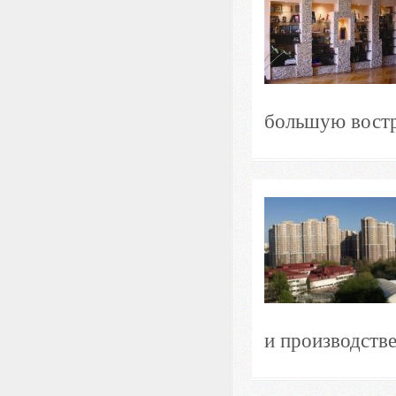
большую востре
и производств