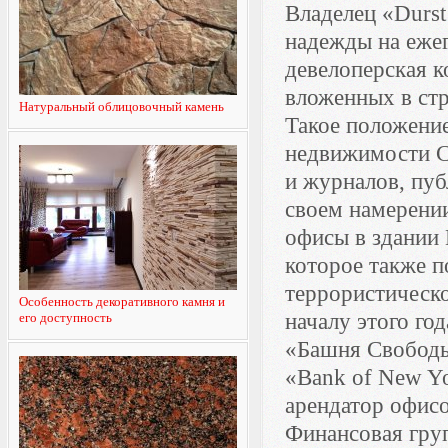
Владелец «Durst
надежды на ежег
девелоперская к
вложенных в стр
Натуральный облицовочный камень
Такое положени
недвижимости С
и журналов, пуб
своем намерении
офисы в здании 
которое также п
террористическо
Особенность декоративного камня и
началу этого го
его доступность
«Башня Свободы»
«Bank of New Y
арендатор офис
Финансовая груп