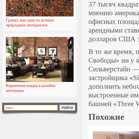
37 тысяч квадр
мнению америка
Гранит, как один из лучших
офисных площаде
природных материалов
арендными ставк
долларов США з
В то же время, 
Свободы» ни у к
Сильверстайн —
застройщика «Sil
дополнить небос
Кирпичная кладка в дизайне
интерьера
выстроенные им 
башней «Three W
Похожие