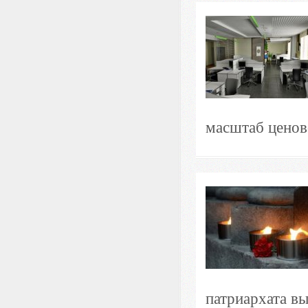
масштаб ценово
патриархата в